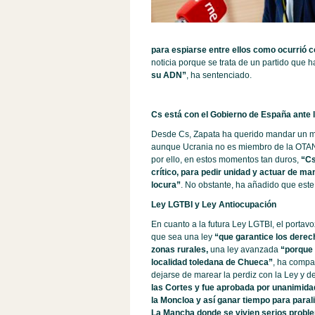
para espiarse entre ellos como ocurrió c
noticia porque se trata de un partido que
su ADN”
, ha sentenciado.
Cs está con el Gobierno de España ante 
Desde Cs, Zapata ha querido mandar un men
aunque Ucrania no es miembro de la OTAN, 
por ello, en estos momentos tan duros,
“Cs
crítico, para pedir unidad y actuar de m
locura”
. No obstante, ha añadido que este
Ley LGTBI y Ley Antiocupación
En cuanto a la futura Ley LGTBI, el portav
que sea una ley
“que garantice los derec
zonas rurales,
una ley avanzada
“porque 
localidad toledana de Chueca”
, ha compa
dejarse de marear la perdiz con la Ley y d
las Cortes y fue aprobada por unanimidad
la Moncloa y así ganar tiempo para paral
La Mancha donde se vivien serios probl