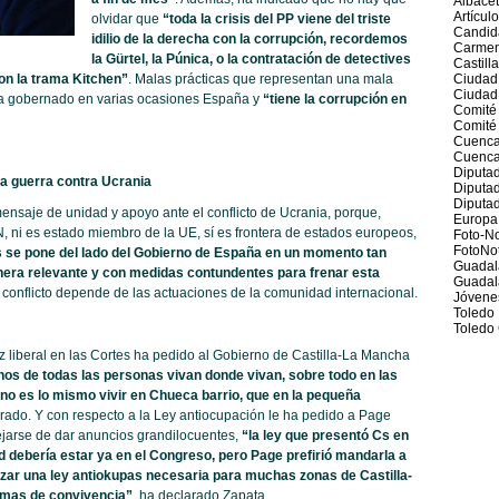
Albace
Artícul
olvidar que
“toda la crisis del PP viene del triste
Candid
idilio de la derecha con la corrupción, recordemos
Carmen
la Gürtel, la Púnica, o la contratación de detectives
Castill
on la trama Kitchen”
. Malas prácticas que representan una mala
Ciudad
Ciudad
 ha gobernado en varias ocasiones España y
“tiene la corrupción en
Comité
Comité 
Cuenc
Cuenca
Diputad
la guerra contra Ucrania
Diputa
Diputad
saje de unidad y apoyo ante el conflicto de Ucrania, porque,
Europa
ni es estado miembro de la UE, sí es frontera de estados europeos,
Foto-No
FotoNot
 se pone del lado del Gobierno de España en un momento tan
Guadal
anera relevante y con medidas contundentes para frenar esta
Guadal
 conflicto depende de las actuaciones de la comunidad internacional.
Jóvene
Toledo
Toledo 
oz liberal en las Cortes ha pedido al Gobierno de Castilla-La Mancha
hos de todas las personas vivan donde vivan, sobre todo en las
no es lo mismo vivir en Chueca barrio, que en la pequeña
rado. Y con respecto a la Ley antiocupación le ha pedido a Page
ejarse de dar anuncios grandilocuentes,
“la ley que presentó Cs en
 debería estar ya en el Congreso, pero Page prefirió mandarla a
izar una ley antiokupas necesaria para muchas zonas de Castilla-
emas de convivencia”
, ha declarado Zapata.