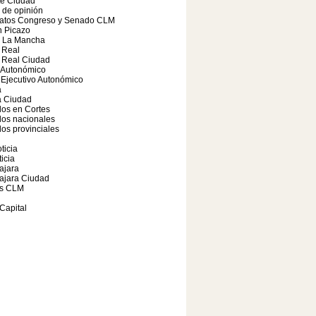
te Ciudad
o de opinión
atos Congreso y Senado CLM
 Picazo
a La Mancha
 Real
 Real Ciudad
 Autonómico
Ejecutivo Autonómico
a
 Ciudad
os en Cortes
dos nacionales
os provinciales
ticia
icia
ajara
ajara Ciudad
s CLM
Capital