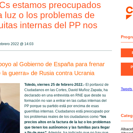
n Cs estamos preocupados
la luz o los problemas de
itas internas del PP nos
Progr
febrero 2022 @
14:03
oyo al Gobierno de España para frenar
P
e la guerra» de Rusia contra Ucrania
Toledo, viernes 25 de febrero 2022.-
El portavoz de
Tweets
Ciudadanos en las Cortes, David Muñoz Zapata, ha
declarado en una entrevista en RNE que desde su
formación no van a entrar en las cuitas internas del
PP porque su partido está por encima de esas
guerrillas internas. Ciudadanos está preocupado por
Categ
los problemas reales de los ciudadanos como
“los
precios altos en la factura de la luz o los problemas
que tienen los autónomos y las familias para llegar
Albace
a fin de mes”
. Además, ha indicado que no hay que