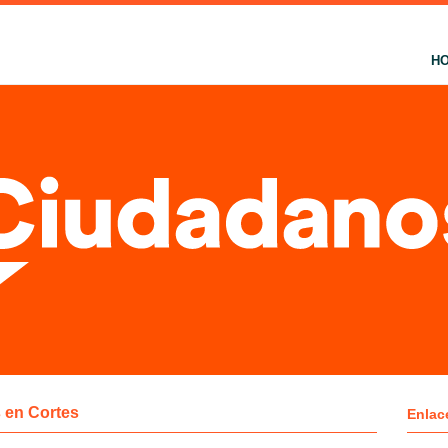
H
 en Cortes
Enlac